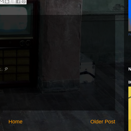
P
N
.. :P
I
Home
Older Post