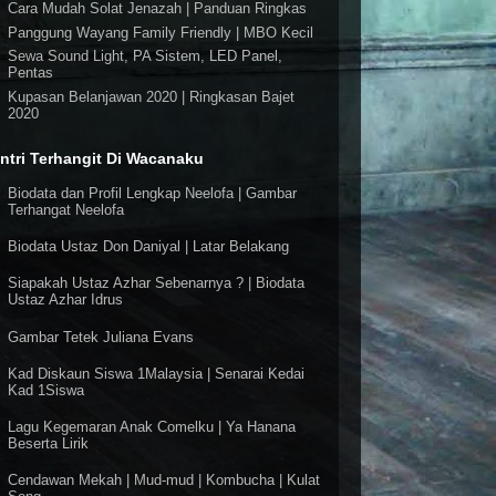
Cara Mudah Solat Jenazah | Panduan Ringkas
Panggung Wayang Family Friendly | MBO Kecil
Sewa Sound Light, PA Sistem, LED Panel,
Pentas
Kupasan Belanjawan 2020 | Ringkasan Bajet
2020
ntri Terhangit Di Wacanaku
Biodata dan Profil Lengkap Neelofa | Gambar
Terhangat Neelofa
Biodata Ustaz Don Daniyal | Latar Belakang
Siapakah Ustaz Azhar Sebenarnya ? | Biodata
Ustaz Azhar Idrus
Gambar Tetek Juliana Evans
Kad Diskaun Siswa 1Malaysia | Senarai Kedai
Kad 1Siswa
Lagu Kegemaran Anak Comelku | Ya Hanana
Beserta Lirik
Cendawan Mekah | Mud-mud | Kombucha | Kulat