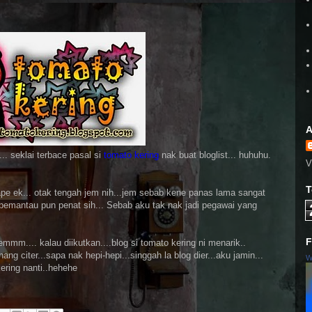
A
... seklai terbace pasal si
tomato kering
nak buat bloglist... huhuhu.
V
T
pe ek... otak tengah jem nih...jem sebab kene panas lama sangat
ai pemantau pun penat sih... Sebab aku tak nak jadi pegawai yang
F
 emmm.... kalau diikutkan....blog si tomato kering ni menarik..
g citer...sapa nak hepi-hepi...singgah la blog dier...aku jamin...
W
kering nanti..hehehe