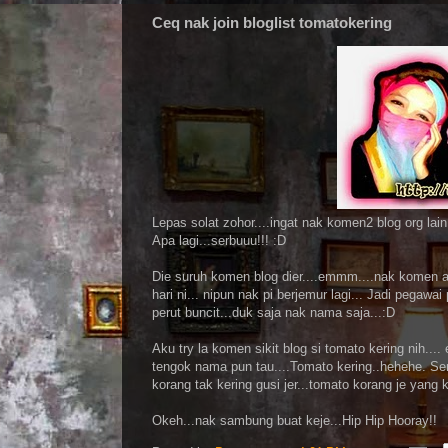
Ceq nak join bloglist tomatokering
Lepas solat zohor....ingat nak komen2 blog org lain
Apa lagi...serbuuu!!! :D
Die suruh komen blog dier....emmm....nak komen a
hari ni... nipun nak pi berjemur lagi... Jadi pegaw
perut buncit...duk saja nak nama saja...:D
Aku try la komen sikit blog si tomato kering nih....
tengok nama pun tau....Tomato kering..hehehe. Senan
korang tak kering gusi jer...tomato korang je yang 
Okeh...nak sambung buat keje...Hip Hip Hooray!!