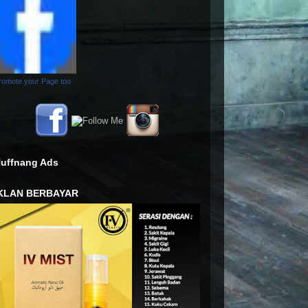
romote your Page too
uffnang Ads
KLAN BERBAYAR