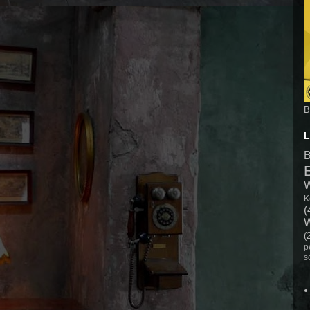
B
L
B
K
(
(
p
s