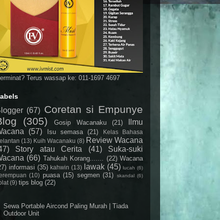
erminat? Terus wassap ke: 011-1697 4697
abels
Coretan si Empunye
logger
(67)
Blog
(305)
Ilmu
Gosip Wacanaku
(21)
Wacana
(57)
Isu semasa
(21)
Kelas Bahasa
Review Wacana
elantan
(13)
Kuih Wacanaku
(8)
47)
Story atau Cerita
(41)
Suka-suki
Wacana
(66)
Tahukah Korang.......
(22)
Wacana
lawak
(45)
27)
informasi
(35)
kahwin
(13)
lucah
(6)
puasa
(15)
segmen
(31)
erempuan
(10)
skandal
(6)
tips blog
(22)
olat
(9)
Sewa Portable Aircond Paling Murah | Tiada
Outdoor Unit