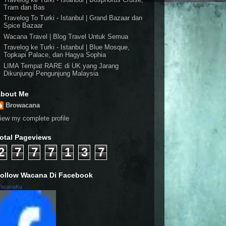
Tram dan Bas
Travelog To Turki - Istanbul | Grand Bazaar dan
Spice Bazaar
Wacana Travel | Blog Travel Untuk Semua
Travelog ke Turki - Istanbul | Blue Mosque,
Topkapi Palace, dan Hagya Sophia
LIMA Tempat RARE di UK yang Jarang
Dikunjungi Pengunjung Malaysia
bout Me
Browacana
iew my complete profile
otal Pageviews
2
7
7
7
1
3
7
ollow Wacana Di Facebook
acanaKu