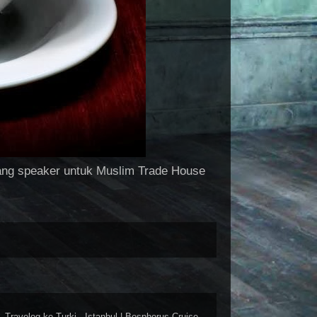
rang speaker untuk Muslim Trade House
Travelog ke Turki - Istanbul | Bosphorus Cruise,