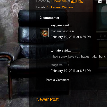
Posted by
Browacana
at
4:01 PM
Labels:
Suka-suki Wacana
2 comments:
kay_are
said...
macam best je ni..
February 19, 2011 at 4:39 PM
tomato
said...
mboii sonok keje ye.. bagus ..xlah buncit
tengs ye ! ;D
February 19, 2011 at 6:31 PM
Post a Comment
Newer Post