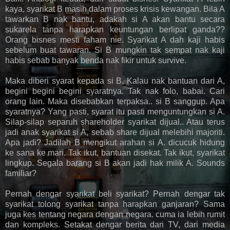
kaya, syarikat B masih dalam proses krisis kewangan. Bila A
tawarkan B nak bantu, adakah si A akan bantu secara
sukarela tanpa harapkan keuntungan berlipat ganda??
Orang bisnes mesti faham nie. Syarikat A dah kaji habis
sebelum buat tawaran. Si B mungkin tak sempat nak kaji
habis sebab banyak benda nak fikir untuk survive.
Maka diberi syarat kepada si B. Kalau nak bantuan dari A,
begini begini begini syaratnya. Tak nak folo, babai. Cari
orang lain. Maka disebabkan terpaksa.. si B sanggup. Apa
syaratnya? Yang pasti, syarat itu pasti menguntungkan si A.
Silap-silap separuh shareholder syarikat dijual.. Atau terus
jadi anak syarikat si A, sebab share dijual melebihi majoriti.
Apa jadi? Jadilah B mengikut arahan si A. dicucuk hidung
ke sana ke mari. Tak ikut, bantuan disekat. Tak ikut, syarikat
lingkup. Segala barang si B akan jadi hak milik A. Sounds
familiar?
Pernah dengar syarikat beli syarikat? Pernah dengar tak
syarikat tolong syarikat tanpa harapkan ganjaran? Sama
juga kes tentang negara dengan negara. cuma ia lebih rumit
dan kompleks. Setakat dengar berita dari TV, dari media