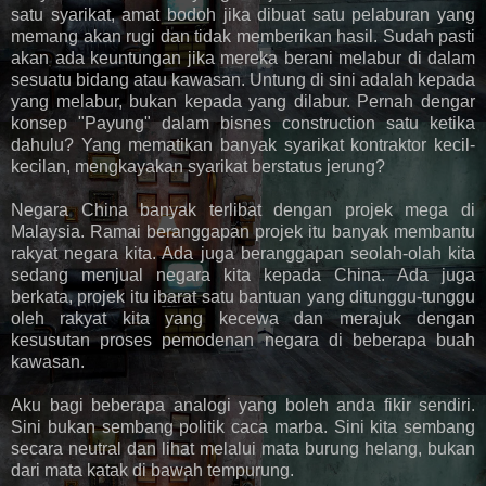
satu syarikat, amat bodoh jika dibuat satu pelaburan yang
memang akan rugi dan tidak memberikan hasil. Sudah pasti
akan ada keuntungan jika mereka berani melabur di dalam
sesuatu bidang atau kawasan. Untung di sini adalah kepada
yang melabur, bukan kepada yang dilabur. Pernah dengar
konsep "Payung" dalam bisnes construction satu ketika
dahulu? Yang mematikan banyak syarikat kontraktor kecil-
kecilan, mengkayakan syarikat berstatus jerung?
Negara China banyak terlibat dengan projek mega di
Malaysia. Ramai beranggapan projek itu banyak membantu
rakyat negara kita. Ada juga beranggapan seolah-olah kita
sedang menjual negara kita kepada China. Ada juga
berkata, projek itu ibarat satu bantuan yang ditunggu-tunggu
oleh rakyat kita yang kecewa dan merajuk dengan
kesusutan proses pemodenan negara di beberapa buah
kawasan.
Aku bagi beberapa analogi yang boleh anda fikir sendiri.
Sini bukan sembang politik caca marba. Sini kita sembang
secara neutral dan lihat melalui mata burung helang, bukan
dari mata katak di bawah tempurung.