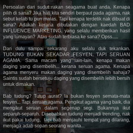
Persoalan dari sudut rakan seagama buat anda. Kenapa
pilih di sana? Jika hati kita sendiri berpaut pada agama, nak
sebut kelab tu pun malas. Tapi kenapa terdetik nak dibuat di
sana? Adakah kerana dibutakan dengan kaedah BAD
INFLUENCE MARKETING, yang selalu memberikan hasil
yang lumayan? Atau sudah terbiasa ke sana? Opss.....
Dari dulu sampai sekarang aku selalu duk tekankan.
TUDUNG BUKAN SEKADAR FESYEN, TAPI SERUAN
AGAMA. Sama macam yang lain-lain, kenapa makan
daging yang disembelih... kerana seruan agama. Kenapa
agama menyeru makan daging yang disembelih sahaja?
Saintis sudah bersetuju daging yang disembelih lebih bersih
untuk dimakan.
Bab tudung? Tutup aurat? Ia bukan fesyen semata-mata
fesyen... Tapi seruan agama. Pengikut agama yang baik, dia
mengikut seruan dalam segenap segi. Bukannya ikut
separuh-separuh. Disebabkan tudung menjadi trending, nak
ikut pakai tudung, tapi bab menjauhi tempat yang dilarang,
menjaga adab sopan seorang wanita...