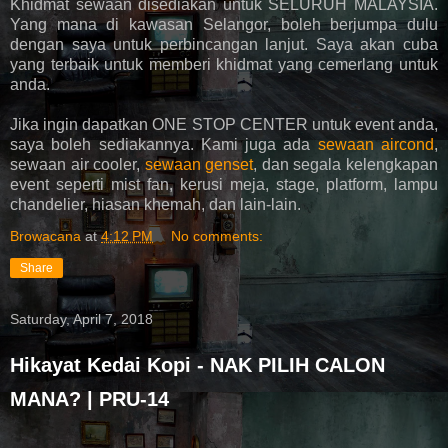
Khidmat sewaan disediakan untuk SELURUH MALAYSIA.
Yang mana di kawasan Selangor, boleh berjumpa dulu
dengan saya untuk perbincangan lanjut. Saya akan cuba
yang terbaik untuk memberi khidmat yang cemerlang untuk
anda.
Jika ingin dapatkan ONE STOP CENTER untuk event anda,
saya boleh sediakannya. Kami juga ada
sewaan aircond
,
sewaan air cooler,
sewaan genset
, dan segala kelengkapan
event seperti mist fan, kerusi meja, stage, platform, lampu
chandelier, hiasan khemah, dan lain-lain.
Browacana
at
4:12 PM
No comments:
Share
Saturday, April 7, 2018
Hikayat Kedai Kopi - NAK PILIH CALON
MANA? | PRU-14