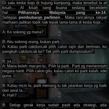
Di satu kedai kopi di hujung kampung, maka tersebut la al
kisah.... Al kisah sang buana sedang beceloteh
hal
Pilihanraya Malaysia yang ke-14
.
Selepas
pembubaran parlimen
... Maka rancaknya rakyat
marhaen jadikan topik nak lepak lama-lama di kedai kopi...
A: Ko sokong yg mana?
B: Aku sokong orang, bukan parti.
A: Kalau parti cakduncak pilih calon rajin dan beriman, ko
pangkah cakduncak ke? Tak pilih parti dumpissdum?
B: ya.
A: Mana boleh macam tu.. Pilih la parti.. Parti yg memerintah
negara nanti. Pilih calon gitu, kalau calon ko parti kalah, xde
guna.
B: Kalau mcm tu, parti menang tu tak jalankan kerja yg baik
dari awal la.
A: Hah?
B: Setiap gerak kerja sudah pasti ada strategi, ada