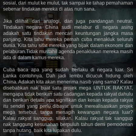
sosial, dari mulut ke mulut, tak sampai ke tahap pemahaman
sebenar tindakan mereka di atas nun sana.
Jika dilihat dari analogi, dan juga pandangan neutral.
Tindakan negara China sudi melabur di negara asing
adakah satu tindakan mencari keuntungan jangka masa
panjang. Kita tahu mereka pernah cuba menakluk seluruh
dunia. Kita tahu sifat mereka yang bijak dalam ekonomi dan
pelaburan.Tidak mustahil agenda penaklukan mereka masih
ada di dalam kamus mereka.
Cuba baca apa yang sudah berlaku di negara luar. Sri
Lanka contohnya. Dah jadi lembu dicucuk hidung oleh
China. Adakah kita akan menerima nasib yang sama? Kalau
disebabkan nak buat satu projek mega UNTUK RAKYAT,
mengapa tidak berikan satu cadangan kepada rakyat dahulu
dan berikan details apa signifikan dan kesan kepada rakyat
itu sendiri yang perlu dibayar untuk merealisasikan projek
mega tersebut, tanpa menagih kewangan negara luar?
Kalau rakyat sanggup, silakan. Kalau rakyat tak sanggup
nak tanggung kesusahan berpuluh tahun demi pemodenan
tanpa hutang, baik kita lupakan dulu.