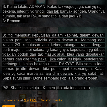
B: Kalau takde, ADAKAN. Kalau tak wujud juga, cari yg rajin
bekerja, integriti yg tinggi, dan tak banyak songeh. Orangnya
humble, tak rasa RAJA sangat bila dah jadi YB.
A: Ermmm....
B: Yg membuat keputusan dalam kabinet, dalam dewan,
bukan parti, tapi individu dalam dewan tu. Memang ada
kaitan 2/3 keputusan ada kebergantungan rapat dengan
parti majoriti, tapi sekurang-kurangnya, keputusan yg dibuat
tidaklah bodoh dan tak masuk akal. Idea yang dilontarkan
bernas dan diterima pakai, jika calon itu bijak, bertoleransi,
berintegriti, ikhlas bekerja untuk RAKYAT. Bila semua idea
bernas je dlm dewan, kita pun dapat kesenangan. Kalau
idea yg caca marba sahaja dlm dewan, kita yg sakit hati.
Sapa suruh pilih? Done sembang kopi ala orang eropah.
P/S: Share jika setuju... Komen jika ada idea lain.. :)
Browacana
at
9:43 AM
No comments: