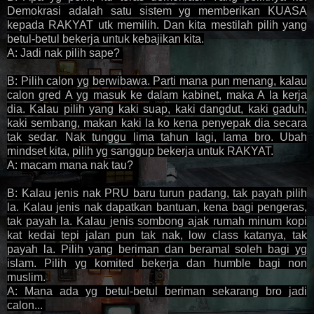
Demokrasi adalah satu sistem yg memberikan KUASA
kepada RAKYAT utk memilih. Dan kita mestilah pilih yang
betul-betul bekerja untuk kebajikan kita.
A: Jadi nak pilih sape?
B: Pilih calon yg berwibawa. Parti mana pun menang, kalau
calon gred A yg masuk ke dalam kabinet, maka A la kerja
dia. Kalau pilih yang kaki suap, kaki dangdut, kaki gaduh,
kaki sembang, makan kaki la ko kena penyepak dia secara
tak sedar. Nak tunggu lima tahun lagi, lama bro. Ubah
mindset kita, pilih yg sanggup bekerja untuk RAKYAT.
A: macam mana nak tau?
B: Kalau jenis nak PRU baru turun padang, tak payah pilih
la. Kalau jenis nak dapatkan bantuan, kena bagi pengeras,
tak payah la. Kalau jenis sombong ajak rumah minum kopi
kat kedai tepi jalan pun tak nak, low class katanya, tak
payah la. Pilih yang beriman dan beramal soleh bagi yg
islam. Pilih yg komited bekerja dan humble bagi non
muslim.
A: Mana ada yg betul-betul beriman sekarang bro jadi
calon...