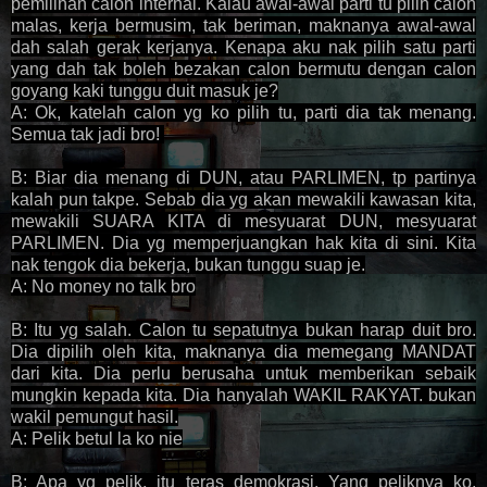
pemilihan calon internal. Kalau awal-awal parti tu pilih calon
malas, kerja bermusim, tak beriman, maknanya awal-awal
dah salah gerak kerjanya. Kenapa aku nak pilih satu parti
yang dah tak boleh bezakan calon bermutu dengan calon
goyang kaki tunggu duit masuk je?
A: Ok, katelah calon yg ko pilih tu, parti dia tak menang.
Semua tak jadi bro!
B: Biar dia menang di DUN, atau PARLIMEN, tp partinya
kalah pun takpe. Sebab dia yg akan mewakili kawasan kita,
mewakili SUARA KITA di mesyuarat DUN, mesyuarat
PARLIMEN. Dia yg memperjuangkan hak kita di sini. Kita
nak tengok dia bekerja, bukan tunggu suap je.
A: No money no talk bro
B: Itu yg salah. Calon tu sepatutnya bukan harap duit bro.
Dia dipilih oleh kita, maknanya dia memegang MANDAT
dari kita. Dia perlu berusaha untuk memberikan sebaik
mungkin kepada kita. Dia hanyalah WAKIL RAKYAT. bukan
wakil pemungut hasil.
A: Pelik betul la ko nie
B: Apa yg pelik, itu teras demokrasi. Yang peliknya ko.