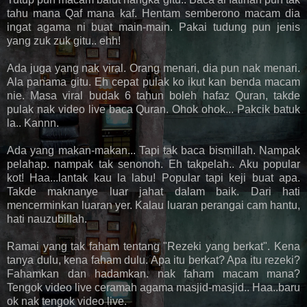
tahu mana Qaf mana kaf. Hentam semberono macam dia
ingat agama ni buat main-main. Pakai tudung pun jenis
yang zuk zuk gitu.. ehh!
Ada juga yang nak viral. Orang menari, dia pun nak menari.
Ala panama gitu. Eh cepat pulak ko ikut kan benda macam
nie. Masa viral budak 6 tahun boleh hafaz Quran, takde
pulak nak video live baca Quran. Ohok ohok... Pakcik batuk
la.. Kannn.
Ada yang makan-makan... Tapi tak baca bismillah. Nampak
pelahap. nampak tak senonoh. Eh takpelah.. Aku popular
kot! Haa...lantak kau la labu! Popular tapi keji buat apa.
Takde maknanye luar jahat dalam baik. Dari hati
mencerminkan luaran yer. Kalau luaran perangai cam hantu,
hati nauzubillah.
Ramai yang tak faham tentang "Rezeki yang berkat". Kena
tanya dulu, kena faham dulu. Apa itu berkat? Apa itu rezeki?
Fahamkan dan hadamkan. nak faham macam mana?
Tengok video live ceramah agama masjid-masjid.. Haa..baru
ok nak tengok video live.