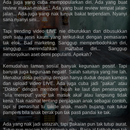
Ada juga yang cuba mempopularkan diri. Ada yang buat
review makan-makan... Ada yang buat review tempat jalan-
jalan... Ada juga yang nak tunjuk bakat terpendam. Nyanyi
sana nyanyi sini...
Tapi trending video LIVE nie diburukkan dan dibusukkan
oleh satu jenis kaum yang terikut-ikut dengan pemasaran
tak elok. Bad marketing. Sanggup memperbodohkan diri,
sanggup merendahkan martabat diri... Sanggup
menonjolkan aset demi populariti. Apekah?
Kemudahan laman sosial banyak kegunaan positif. Tapi
banyak juga kegunaan negatif. Salah satunya yang nie lah.
Menabur dosa percuma dengan hanya duduk depan kamera
dan upload video LIVE. Ada juga cuba jadi "pakar" atau
"Doktor" dengan memberi hujah ke laut dan penerangan
"sila mereput" yang tak masuk akal atau langsung tidak
kena. Nak nasihat tentang penjagaan anak sebagai contoh,
tapi si penasihat tu takde anak, masih bujang, nak tukar
pampers bila anak berak pun tak pasti pandai ke tak.
Ada yang nak jadi ustazah, tapi pakaian pun tak tutup aurat.
Tutup pun macam balut nangka gitu.. Baca al fatihah pun tak