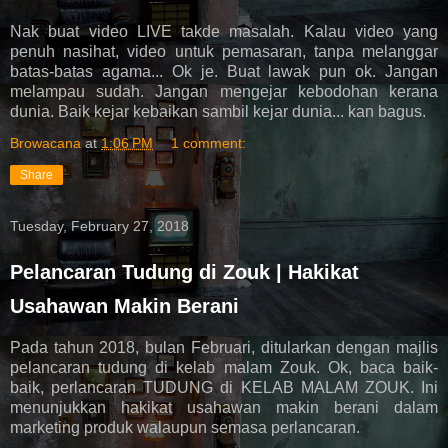
Nak buat video LIVE takde masalah. Kalau video yang
penuh nasihat, video untuk pemasaran, tanpa melanggar
batas-batas agama... Ok je. Buat lawak pun ok. Jangan
melampau sudah. Jangan mengejar kebodohan kerana
dunia. Baik kejar kebaikan sambil kejar dunia... kan bagus.
Browacana
at
1:06 PM
1 comment:
Share
Tuesday, February 27, 2018
Pelancaran Tudung di Zouk | Hakikat
Usahawan Makin Berani
Pada tahun 2018, bulan Februari, ditularkan dengan majlis
pelancaran tudung di kelab malam Zouk. Ok, baca baik-
baik, perlancaran TUDUNG di KELAB MALAM ZOUK. Ini
menunjukkan hakikat usahawan makin berani dalam
marketing produk walaupun semasa perlancaran.