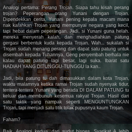
Analogi pertama: Perang Trojan. Siapa tahu kisah perang
trojan? Peperangan orang Yunani dengan Trojan.
Dipendekkan cerita, Yunani pening kepala macam mana
nak kalahkan Trojan yang mempunyai negara yang kecil,
tapi hebat dalam peperangan. Jadi, si Yunani guna helah.
mereka menyerah kalah, dan menghadiahkan patung
gergasi berbentuk kuda kepada Trojan. Wah... sukalah si
Trojan sudah menang perang dan dapat satu patung untuk
disembah kepada Tuhannya. Geng penyembah berhala nie
kalau dapat patung lagi besar, lagi suka. Ibarat satu
HADIAH YANG DITUNGGU-TUNGGU la kan..
Jadi, bila patung tu dah dimasukkan dalam kota Trojan,
waktu malamnya ketika ramai Trojan sudah nyenyak tidur,
tentera-tentera Yunani yang berada DI DALAM PATUNG tu
keluar dan membunuh kesemua rakyat Trojan. Hasil dari
satu taktik yang nampak seperti MENGUNTUNGKAN
Trojan, tapi menjadi satu titik tolak pupusnya kaum Trojan.
Faham?
Baik. Analogi kedua, dari sudut bisnes. Syarikat A lebih