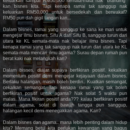
keluarkan sampai RM50,000 semata-mata nak "branding"
kan bisnes kita. Tapi kenapa ramai tak sanggup nak
keluarkan RM50,000 untuk bersedekah dan berwakaf?
RM50 pun dah gigil tangan kan...
Dalam bisnes, ramai yang sanggup ke sana ke mari untuk
mengejar ilmu bisnes. Sifu A dan Sifu B, sanggup turun dari
utara ke KL semata-mata nak belajar ilmu bisnes. Tapi
kenapa ramai yang tak sanggup nak turun dari utara ke KL
semata-mata mencari ilmu agama? Surau depan rumah pun
berat kaki nak melangkah kan?
Dalam bisnes, diajar supaya berfikiran positif. kekalkan
momentum positif demi mengejar kejayaan dalam bisnes.
Berlaku halangan, masih boleh berdiri.. Kuatkan semangat,
cekalkan semangat. Tapi kenapa ramai yang tak boleh
berfikiran positif untuk agama? Nak solat 5 waktu pun
malas. Mana fikiran positif anda??? kalau berfikiran positif
dalam agama, solat di bawah tangga pun sanggup,
halangan kecil demi menegakkan agama. Kan?
Dalam bisnes dan agama.. mana lebih penting dalam hidup
kita? Memang betul kita perlukan kewangan yang bagus