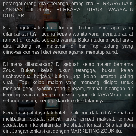
perangai orang kita? perangai orang kita, PERKARA BAIK
JANGAN DITULAR, PERKARA BURUK WAAAAJIB
DITULAR.
Kita tengok satu-satu... tudung. Tudung jenis apa yang
dilancarkan tu? Tudung kepala wanita yang menutup aurat
rambut di kepala seorang wanita. Bukan tudung botol arak,
atau tudung saji makanan di bar. Tapi tudung yang
diinovasikan hasil dari seruan agama, menutup aurat.
Di mana dilancarkan? Di sebuah kelab malam bernama
Zouk. Bukan kelab rukun tetangga, bukan kelab
usahawanita berjaya, bukan juga kelab ustazah paling
viral... Tapi kelab malam yang memang dicipta untuk
menjadi geng syaitan yang direjam, tempat hidangan air
kencing syaitan, tempat maksiat yang diHARAMkan bagi
seluruh muslim, menjejakkan kaki ke dalamnya.
Kenapa sepatutnya tak boleh jejak pun dalam tu? Sebab ia
melibatkan segala aktiviti arak, tempat maksiat, tempat
segala benih kejahilan dan kejahatan terhasil. Sila jauhkan
diri. Jangan terikut-ikut dengan MARKETING ZOUK itu.