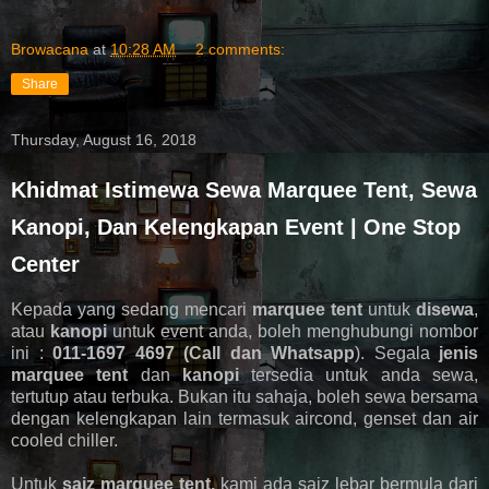
Browacana
at
10:28 AM
2 comments:
Share
Thursday, August 16, 2018
Khidmat Istimewa Sewa Marquee Tent, Sewa
Kanopi, Dan Kelengkapan Event | One Stop
Center
Kepada yang sedang mencari
marquee tent
untuk
disewa
,
atau
kanopi
untuk event anda, boleh menghubungi nombor
ini :
011-1697 4697 (Call dan Whatsapp
). Segala
jenis
marquee tent
dan
kanopi
tersedia untuk anda sewa,
tertutup atau terbuka. Bukan itu sahaja, boleh sewa bersama
dengan kelengkapan lain termasuk aircond, genset dan air
cooled chiller.
Untuk
saiz marquee tent,
kami ada saiz lebar bermula dari