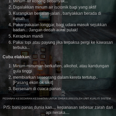
Minum air kosong bebanyak...
Digalakkan minum air isotonik bagi yang aktif
Kurangkan berjalan-jalan , banyakkan berada di
rumah
Pakai pakaian longgar, bagi udara masuk sejukkan
badan... Jangan dedah aurat pulak!
Kerapkan mandi
Pakai topi atau payung jika terpaksa pergi ke kawasan
terbuka...
Cuba elakkan:
Minum minuman berkafien, alkohol, atau kandungan
gula tinggi
membiarkan seseorang dalam kereta tertutup..
[Pasang ekon ok sikit]
Bersenam di cuaca panas
PESANAN KESEDARAN KESIHATAN UNTUK OHSAS18001OLEH UNIT KUALITI SISTEM
P/S: baru panas dunia kan.... kepanasan sebesar zarah dari
api neraka....