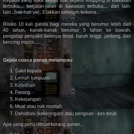
Kepada yang suka aktiviti luar seperti shopping di kawasan
terbuka.... berjalan-jalan di kawasan terbuka.... dan lain-
lain...hati-hati yer.. Elakkan sebelum terkena...
Risiko 10 kali ganda bagi mereka yang berumur lebih dari
40 tahun, kanak-kanak berumur 5 tahun ke bawah,
pengidap penyakit kelenjar tiroid, barah tinggi, jantung, dan
kencing manis.....
Gejala cuaca panas melampau:
Sakit kepala
Lemah tumpuan
Keletihan
Pening
Kekejangan
Mual atau nak muntah
Dehidrasi (kekeringan) atau pengsan - kes teruk
Apa yang perlu dibuat korang sumer...