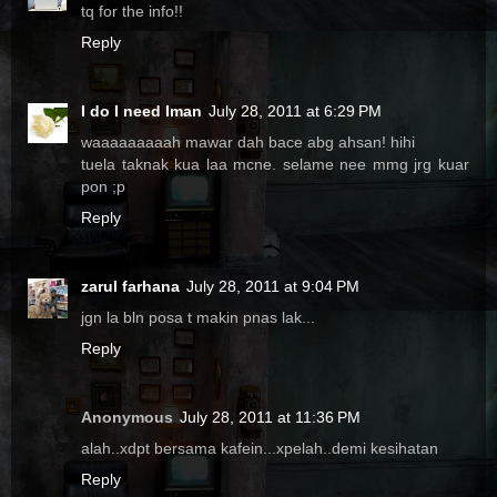
tq for the info!!
Reply
I do I need Iman
July 28, 2011 at 6:29 PM
waaaaaaaaah mawar dah bace abg ahsan! hihi
tuela taknak kua laa mcne. selame nee mmg jrg kuar
pon ;p
Reply
zarul farhana
July 28, 2011 at 9:04 PM
jgn la bln posa t makin pnas lak...
Reply
Anonymous
July 28, 2011 at 11:36 PM
alah..xdpt bersama kafein...xpelah..demi kesihatan
Reply